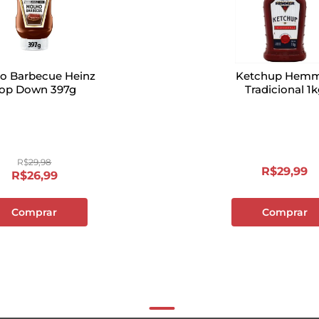
o Barbecue Heinz
Ketchup Hem
op Down 397g
Tradicional 1
R$
29
,
98
R$
29
,
99
R$
26
,
99
Comprar
Comprar