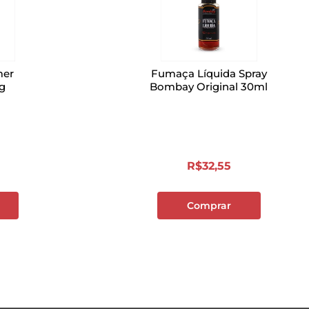
mer
Fumaça Líquida Spray
kg
Bombay Original 30ml
R$
32
,
55
Comprar