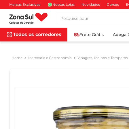
Marcas Exclusivas
Nossas Lojas
Novidades
Cursos
E
Pesquise aqui
Todos os corredores
Frete Grátis
Adega 
Mercearia e Gastronomia
Vinagres, Molhos e Temperos