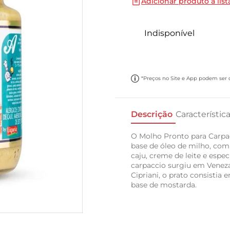
Adicionar produto a list
10
º
cebola
Indisponível
*Preços no Site e App podem ser di
Descrição
Característic
O Molho Pronto para Carpac
base de óleo de milho, com
caju, creme de leite e espec
carpaccio surgiu em Veneza,
Cipriani, o prato consisti
base de mostarda.