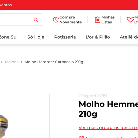
ventos
Compre
Minhas
M
Novamente
Listas
O
TERMOS MAIS
Zona Sul
Só Hoje
BUSCADOS
Rotisseria
L'or & Pilão
Ateliê 
1
º
cafe
2
º
papel higienico
Molhos
Molho Hemmer Carpaccio 210g
3
º
iogurte
4
º
manteiga
5
º
azeite
Código
:
944785
6
º
biscoito
Molho Hemmer
7
º
detergente
210g
8
º
leite
Ver mais produtos desta 
9
º
chocolate