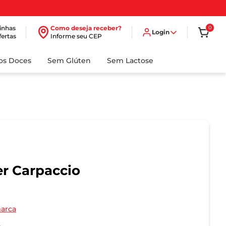
inhas
Como deseja receber?
0
Login
fertas
Informe seu CEP
dos Doces
Sem Glúten
Sem Lactose
 Carpaccio
marca