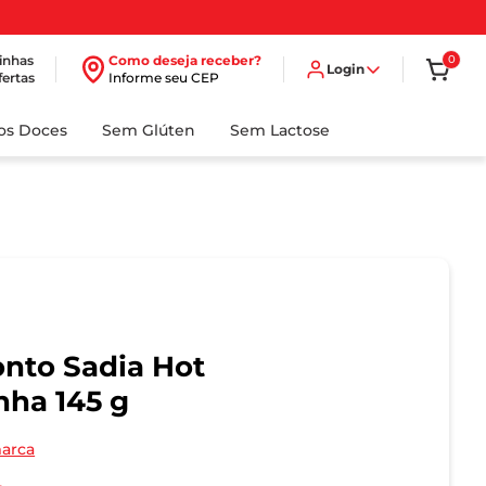
inhas
Como deseja receber?
0
Login
fertas
Informe seu CEP
dos Doces
Sem Glúten
Sem Lactose
nto Sadia Hot
nha 145 g
marca