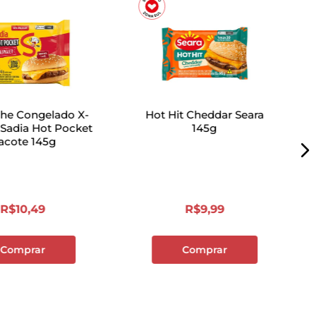
he Congelado X-
Hot Hit Cheddar Seara
Sadia Hot Pocket
145g
acote 145g
R$
10
,
49
R$
9
,
99
Comprar
Comprar