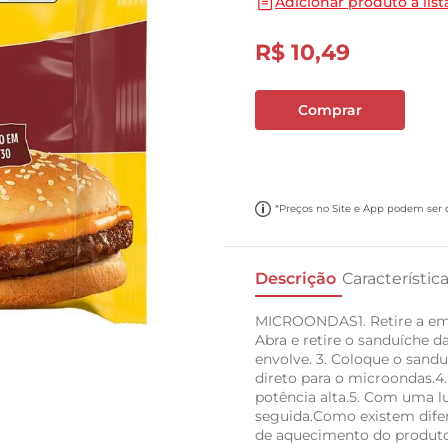
Adicionar produto a list
10
º
papel toalha
R$
10
,
49
Comprar
*Preços no Site e App podem ser di
Descrição
Característic
MICROONDAS1. Retire a emba
Abra e retire o sanduíche 
envolve. 3. Coloque o sandu
direto para o microondas.4
potência alta.5. Com uma l
seguida.Como existem difer
de aquecimento do produto