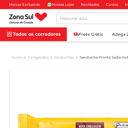
Marcas Exclusivas
Nossas Lojas
Novidades
Cursos
E
Pesquise aqui
Todos os corredores
Frete Grátis
Adega 
Congelados
Sanduíches
Sanduíche Pronto Sadia Hot