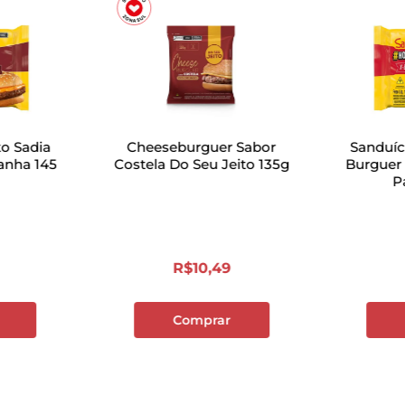
o Sadia
Cheeseburguer Sabor
Sanduíc
ha 145
Costela Do Seu Jeito 135g
Burguer 
P
R$
10
,
49
Comprar