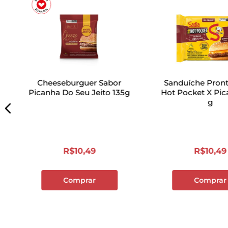
Cheeseburguer Sabor
Sanduíche Pront
Picanha Do Seu Jeito 135g
Hot Pocket X Pican
g
R$
10
,
49
R$
10
,
49
Comprar
Comprar