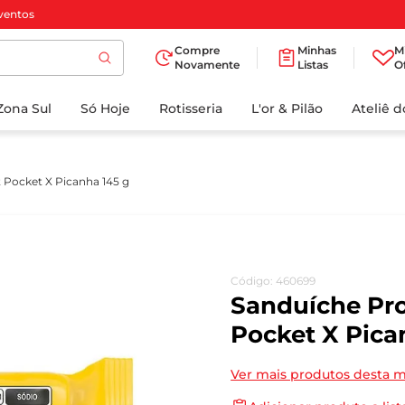
ventos
Compre
Minhas
M
Novamente
Listas
O
TERMOS MAIS
Zona Sul
Só Hoje
BUSCADOS
Rotisseria
L'or & Pilão
Ateliê 
1
º
cafe
2
º
papel higienico
 Pocket X Picanha 145 g
3
º
manteiga
4
º
iogurte
5
º
detergente
Código
:
460699
6
º
azeite
Sanduíche Pro
7
º
leite
Pocket X Pica
8
º
biscoito
Ver mais produtos desta 
9
º
chocolate