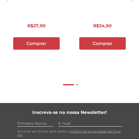
R$
27
,
90
R$
34
,
90
Comprar
Comprar
Inscreva-se na nossa Newsletter!
Ao clicar em Enviar você aceita a
política de privacidade do Zona
Sul