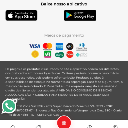
Baixe nosso aplicativo
Meios de pagamento
Os preços e os produtos visualizados no site e aplicativo podem ser diferentes
dos praticados em nossas lojas físicas. Os itens pesáveis possuem peso médio
em suas descrições, pois podem sofrer variação. Produtos sujeitos à
disponibilidade de estoque no momento da separação. Caso falte algum item, o
mesmo não será cobrado. O Zona Sul é uma empresa varejista e se reserva o
direito de não vender por atacado. A VENDA E O CONSUMO DE BEBIDAS
ALCOÓLICAS SÃO PROIBIDOS PARA MENORES DE 18 ANOS. BEBA COM
MODERAÇÃO.
Copyright© Zona Sul 1996 - 2017 Super Mercado Zona Sul S/A F1129 - CNPJ:
33.381.286/0023-67 - Endereço: Rua Comandante Vergueiro da Cruz, 380 - Olaria
- Rio de Janeiro - RJ - CEP: 21021-020
Mantido por