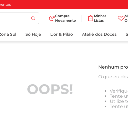
ventos
Compre
Minhas
M
Novamente
Listas
O
TERMOS MAIS
Zona Sul
Só Hoje
BUSCADOS
L'or & Pilão
Ateliê dos Doces
1
º
cafe
2
º
papel higienico
3
º
iogurte
Nenhum pro
4
º
manteiga
O que eu dev
5
º
detergente
OOPS!
Verifiqu
6
º
azeite
Tente ut
Utilize
7
º
biscoito
Tente u
8
º
leite
9
º
chocolate