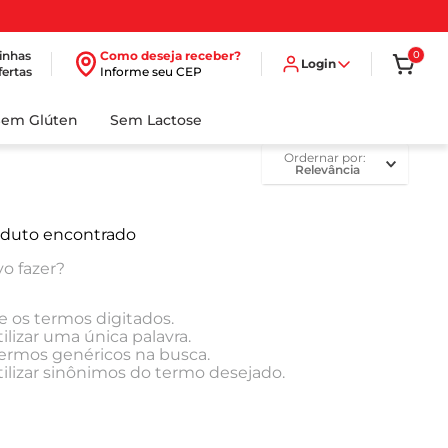
inhas
Como deseja receber?
0
Login
fertas
Informe seu CEP
Sem Glúten
Sem Lactose
ordernar por
Relevância
duto encontrado
o fazer?
e os termos digitados.
ilizar uma única palavra.
 termos genéricos na busca.
tilizar sinônimos do termo desejado.