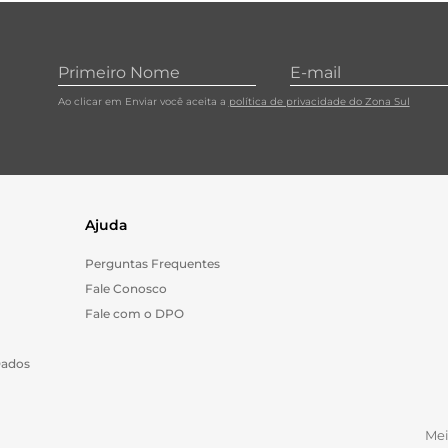
10
º
cebola
Ao clicar em Enviar você aceita a
política de privacidade do Zona Sul
Ajuda
Perguntas Frequentes
Fale Conosco
Fale com o DPO
Dados
Me