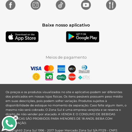
Baixe nosso aplicativo
Meios de pagamento
Os preços e os produtos visualizados no site e aplicativo podem ser diferentes
dos praticados em nossas lojas físicas. Os itens pesáveis possuem peso médio
em suas descrições, pois podem sofrer variação. Produtos sujeitos à
disponibilidade de estoque no momento da separação. Caso falte algum item, o
mesmo não será cobrado. O Zona Sul é uma empresa varejista e se reserva o
direito de não vender por atacado. A VENDA E O CONSUMO DE BEBIDAS
ALCOÓLICAS SÃO PROIBIDOS PARA MENORES DE 18 ANOS. BEBA COM
MODERAÇÃO.
Copyright© Zona Sul 1996 - 2017 Super Mercado Zona Sul S/A F1129 - CNPJ: