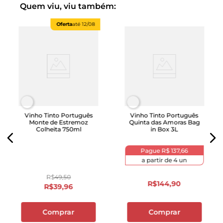
Quem viu, viu também:
Oferta
até
12/08
Vinho Tinto Português
Vinho Tinto Português
Monte de Estremoz
Quinta das Amoras Bag
Colheita 750ml
in Box 3L
Pague
R$ 137,66
a partir de
4
un
R$
49
,
50
R$
144
,
90
R$
39
,
96
Comprar
Comprar