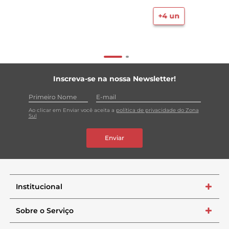
+
4
un
Inscreva-se na nossa Newsletter!
Ao clicar em Enviar você aceita a
política de privacidade do Zona
Sul
Enviar
Institucional
+
Sobre o Serviço
+