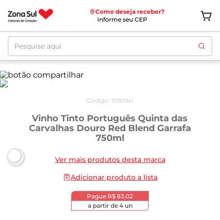
Como deseja receber?
Informe seu CEP
Pesquise aqui
Código
:
1090941
Vinho Tinto Português Quinta das
Carvalhas Douro Red Blend Garrafa
750ml
Ver mais produtos desta marca
Adicionar produto a lista
Pague
R$ 83,02
a partir de
4
un