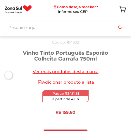
Como deseja receber?
Informe seu CEP
Pesquise aqui
Código
:
1114832
Vinho Tinto Português Esporão
Colheita Garrafa 750ml
Ver mais produtos desta marca
Adicionar produto a lista
Pague
R$ 151,81
a partir de
4
un
R$
159
,
80