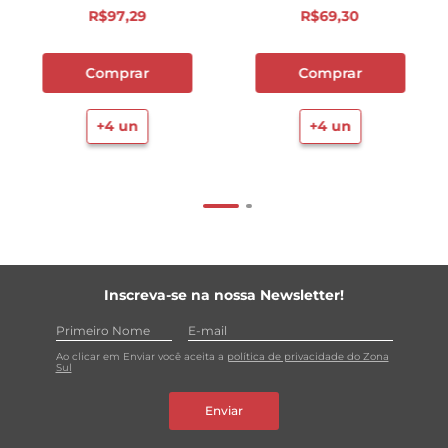
R$
97
,
29
R$
69
,
30
Comprar
Comprar
+
4
un
+
4
un
Inscreva-se na nossa Newsletter!
Ao clicar em Enviar você aceita a
política de privacidade do Zona
Sul
Enviar