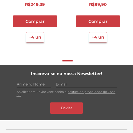
R$
249
,
39
R$
99
,
90
Comprar
Comprar
+
4
un
+
4
un
Inscreva-se na nossa Newsletter!
Ao clicar em Enviar você aceita a
política de privacidade do Zona
Sul
Enviar