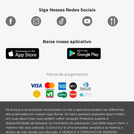
Siga Nossas Redes Sociais
Baixe nosso aplicativo
Meios de pagamento
Os preços e os produtos visualizados no site e aplicativo podem ser diferentes
dos praticados em nossas lojas físicas. Os itens pesáveis possuem peso médio
em suas descrições, pois podem sofrer variação. Produtos sujeitos à
disponibilidade de estoque no momento da separação. Caso falte algum item, o
mesmo não será cobrado. O Zona Sul é uma empresa varejista e se reserva o
direito de não vender por atacado. A VENDA E O CONSUMO DE BEBIDAS