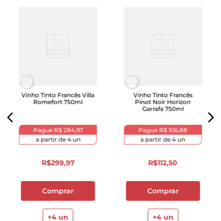
Vinho Tinto Francês Villa
Vinho Tinto Francês
Romefort 750ml
Pinot Noir Horizon
Garrafa 750ml
Pague
R$ 284,97
Pague
R$ 106,88
a partir de
4
un
a partir de
4
un
R$
299
,
97
R$
112
,
50
Comprar
Comprar
+
4
un
+
4
un