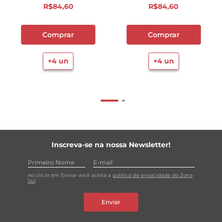
R$
84
,
60
R$
84
,
60
Comprar
Comprar
+
4
un
+
4
un
Inscreva-se na nossa Newsletter!
Ao clicar em Enviar você aceita a
política de privacidade do Zona
Sul
Enviar