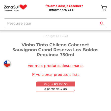
Como deseja receber?
Informe seu CEP
Pesquise aqui
Código
:
1085530
Vinho Tinto Chileno Cabernet
Sauvignon Grand Reserva Los Boldos
Requinoa 750ml
Ver mais produtos desta marca
Adicionar produto a lista
Pague
R$ 168,53
a partir de
4
un