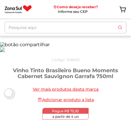
Como deseja receber?
Informe seu CEP
Pesquise aqui
Código
:
1098691
Vinho Tinto Brasileiro Bueno Moments
Cabernet Sauvignon Garrafa 750ml
Ver mais produtos desta marca
Adicionar produto a lista
Pague
R$ 75,92
a partir de
4
un