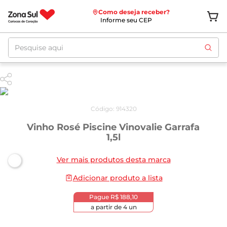
Como deseja receber?
Informe seu CEP
Pesquise aqui
Código
:
914320
Vinho Rosé Piscine Vinovalie Garrafa
1,5l
Ver mais produtos desta marca
Adicionar produto a lista
Pague
R$ 188,10
a partir de
4
un