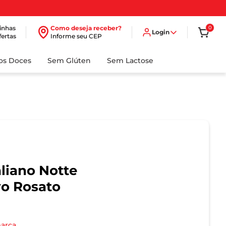
inhas
Como deseja receber?
0
Login
fertas
Informe seu CEP
dos Doces
Sem Glúten
Sem Lactose
aliano Notte
vo Rosato
l
marca