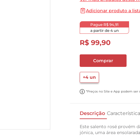
10
º
carne moida
Adicionar produto a list
Pague
R$ 94,91
a partir de
4
un
R$
99
,
90
Comprar
+
4
un
*Preços no Site e App podem ser di
Descrição
Característic
Este salento rosé provém d
jónica, uma área ensolarada