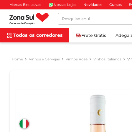
Marcas Exclusivas
Nossas Lojas
Novidades
Cursos
E
Pesquise aqui
Todos os corredores
Frete Grátis
Adega 
Vinhos e Cervejas
Vinhos Rose
Vinhos Italianos
Vi