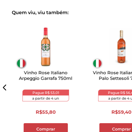
Quem viu, viu também:
Vinho Rose Italiano
Vinho Rose Italia
Arpeggio Garrafa 750ml
Palo Settesoli
Pague
R$ 53,01
Pague
R$ 56,
a partir de
4
un
a partir de
4
R$
55
,
80
R$
59
,
40
Comprar
Comprar