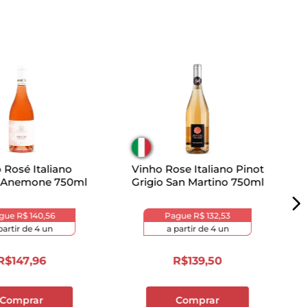
 Rosé Italiano
Vinho Rose Italiano Pinot
 Anemone 750ml
Grigio San Martino 750ml
gue
R$ 140,56
Pague
R$ 132,53
partir de
4
un
a partir de
4
un
R$
147
,
96
R$
139
,
50
Comprar
Comprar