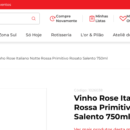
ventos
Compre
Minhas
M
Novamente
Listas
O
TERMOS MAIS
Zona Sul
Só Hoje
BUSCADOS
Rotisseria
L'or & Pilão
Ateliê 
1
º
cafe
2
º
iogurte
nho Rose Italiano Notte Rossa Primitivo Rosato Salento 750ml
3
º
papel higienico
4
º
manteiga
5
º
azeite
Código
:
1026038
6
º
detergente
Vinho Rose It
7
º
leite
Rossa Primiti
Salento 750m
8
º
biscoito
9
º
chocolate
Ver mais produtos desta 