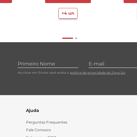
+
4
un
Ao clicar em Enviar você aceita a
política de privacidade do Zona Sul
Ajuda
Perguntas Frequentes
Fale Conosco