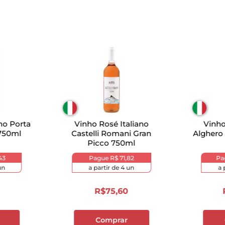
no Porta
Vinho Rosé Italiano
Vinho
 750ml
Castelli Romani Gran
Alghero
Picco 750ml
43
Pague
R$ 71,82
Pa
un
a partir de
4
un
a 
R$
75
,
60
Comprar