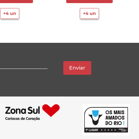
+
4
un
+
4
un
Enviar