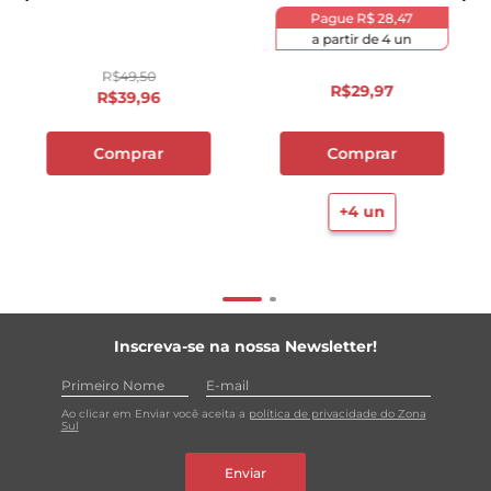
Pague
R$ 28,47
a partir de
4
un
R$
49
,
50
R$
29
,
97
R$
39
,
96
Comprar
Comprar
+
4
un
Inscreva-se na nossa Newsletter!
Ao clicar em Enviar você aceita a
política de privacidade do Zona
Sul
Enviar