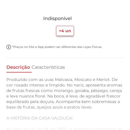
Indisponível
+
4
un
*Preços no Site e App podem ser diferentes das Lojas Físicas.
Descrição
Características
Produzido com as uvas Malvasia, Moscato e Merlot. De
cor rosado intenso e límpido. No nariz, apresenta aromas
de frutas frescas como morango, goiaba, pêssego, cereja
e leve nuance floral. Na boca, é leve, de agradável frescor
equilibrado pela doçura. Acompanha bem sobremesas a
base de frutas, queijos azuis e pratos leves.
A HISTÓRIA DA CASA VALDUGA:
No final do século 19, em 1875 os primeiros imigrantes da