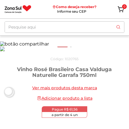
Como deseja receber?
0
Informe seu CEP
Pesquise aqui
Código
:
1020765
Vinho Rosé Brasileiro Casa Valduga
Naturelle Garrafa 750ml
Ver mais produtos desta marca
Adicionar produto a lista
Pague
R$ 61,56
a partir de
4
un