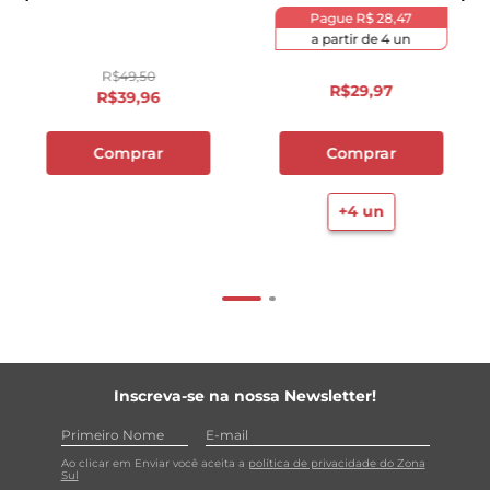
Pague
R$ 28,47
a partir de
4
un
R$
49
,
50
R$
29
,
97
R$
39
,
96
Comprar
Comprar
+
4
un
Inscreva-se na nossa Newsletter!
Ao clicar em Enviar você aceita a
política de privacidade do Zona
Sul