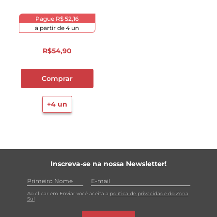
Pague
R$ 52,16
a partir de
4
un
R$
54
,
90
Comprar
+
4
un
Inscreva-se na nossa Newsletter!
Ao clicar em Enviar você aceita a
política de privacidade do Zona
Sul