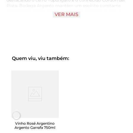
destacando o cerro Tupungato e o conhecido Cordón del
Plata. Bodega Argento mantém um espírito constante
de melhora, unindo a tecnologia com a paixão, a arte, o
VER MAIS
saber e a tradição enológica argentina, com uma clara
visão sobre a sustentabilidade e o meio ambiente.
A linha original Argento foi lançada para oferecer um mix
completo de castas que representam os traços
distintivos da Argento: a pureza, a vitalidade e a
elegância das frutas.
Quem viu, viu também:
HARMONIZAÇÃO: Massas com molhos leves, Saladas e
Sushi
Vinho Rosé Argentino
Argento Garrafa 750ml