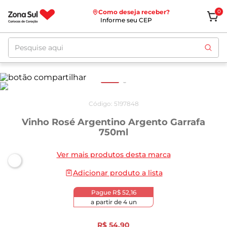
Como deseja receber?
0
Informe seu CEP
Pesquise aqui
Código
:
5197848
Vinho Rosé Argentino Argento Garrafa
750ml
Ver mais produtos desta marca
Adicionar produto a lista
Pague
R$ 52,16
a partir de
4
un
R$
54
,
90