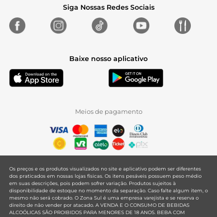
Siga Nossas Redes Sociais
Baixe nosso aplicativo
Meios de pagamento
Os preços e os produtos visualizados no site e aplicativo podem ser diferentes
dos praticados em nossas lojas físicas. Os itens pesáveis possuem peso médio
em suas descrições, pois podem sofrer variação. Produtos sujeitos à
disponibilidade de estoque no momento da separação. Caso falte algum item, o
mesmo não será cobrado. O Zona Sul é uma empresa varejista e se reserva o
direito de não vender por atacado. A VENDA E O CONSUMO DE BEBIDAS
ALCOÓLICAS SÃO PROIBIDOS PARA MENORES DE 18 ANOS. BEBA COM