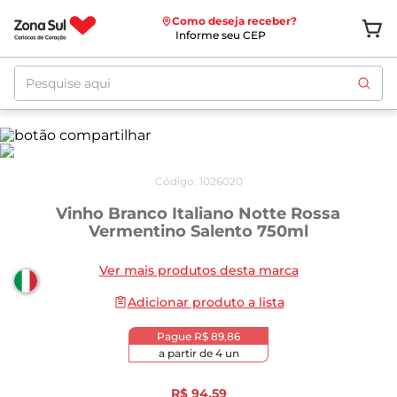
Como deseja receber?
Informe seu CEP
Pesquise aqui
Código
:
1026020
Vinho Branco Italiano Notte Rossa
Vermentino Salento 750ml
Ver mais produtos desta marca
Adicionar produto a lista
Pague
R$ 89,86
a partir de
4
un
R$
94
,
59