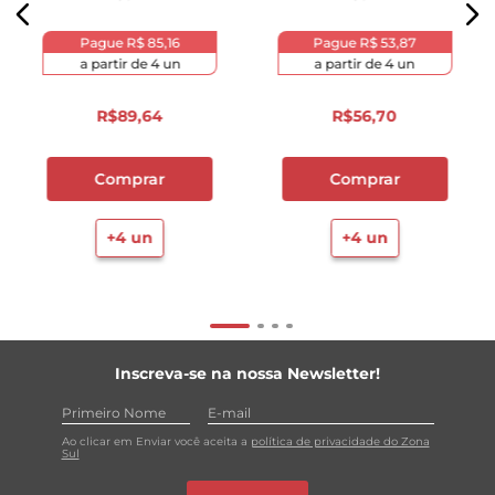
Pague
R$ 85,16
Pague
R$ 53,87
a partir de
4
un
a partir de
4
un
R$
89
,
64
R$
56
,
70
Comprar
Comprar
+
4
un
+
4
un
Inscreva-se na nossa Newsletter!
Ao clicar em Enviar você aceita a
política de privacidade do Zona
Sul