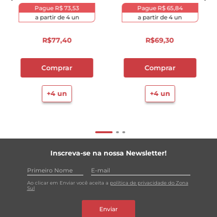
Pague
R$ 73,53
Pague
R$ 65,84
a partir de
4
un
a partir de
4
un
R$
77
,
40
R$
69
,
30
Comprar
Comprar
+
4
un
+
4
un
Inscreva-se na nossa Newsletter!
Ao clicar em Enviar você aceita a
política de privacidade do Zona
Sul
Enviar