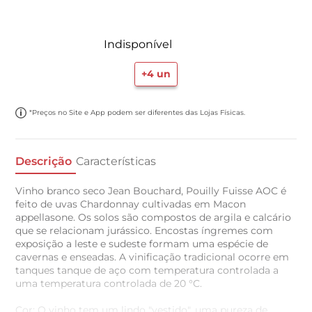
Indisponível
+
4
un
*Preços no Site e App podem ser diferentes das Lojas Físicas.
Descrição
Características
Vinho branco seco Jean Bouchard, Pouilly Fuisse AOC é
feito de uvas Chardonnay cultivadas em Macon
appellasone. Os solos são compostos de argila e calcário
que se relacionam jurássico. Encostas íngremes com
exposição a leste e sudeste formam uma espécie de
cavernas e enseadas. A vinificação tradicional ocorre em
tanques tanque de aço com temperatura controlada a
uma temperatura controlada de 20 °C.
Cor: O vinho tem um lindo "vestido", uma pureza de