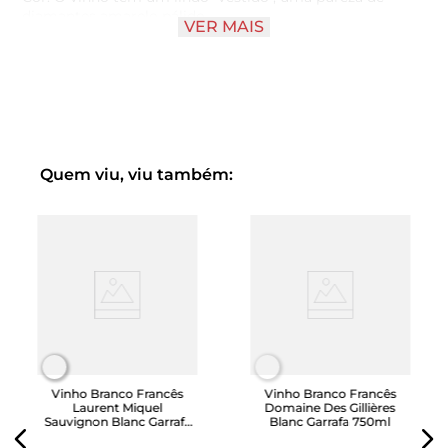
diamantes amarelo pálido.
VER MAIS
Gosto: de vinhos arredondados, florais, que se desenvolve,
adquire uma certa severidade e notas de carvalho. Tons
minerais dominantes no acabamento suave.
Aroma: Aroma leve de vinho é feito de notas de flores
brancas, deitado sobre um fundo de tons de baunilha
doce e fumaça.
Quem viu, viu também:
Gastronomia: O vinho será um par perfeito com todos os
tipos de peixe (especialmente bom com água doce),
frutos do mar e carne branca com molho. Experimente
este Chardonnay com filé de truta em crosta de
amêndoa, salmão, assados em folha, ou vitela assada em
molho de creme e legumes para bebés. No final da
refeição, recomenda-se combinar o vinho com vários
tipos de queijo de cabra.
Vinho Branco Francês
Vinho Branco Francês
Laurent Miquel
Domaine Des Gillières
Sauvignon Blanc Garrafa
Blanc Garrafa 750ml
750ml