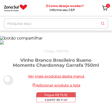
Como deseja receber?
0
Informe seu CEP
Pesquise aqui
Código
:
1098705
Vinho Branco Brasileiro Bueno
Moments Chardonnay Garrafa 750ml
Ver mais produtos desta marca
Adicionar produto a lista
Pague
R$ 75,92
a partir de
4
un