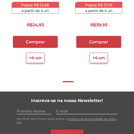
Pague
R$ 23,68
Pague
R$ 37,93
a partir de
4
un
a partir de
4
un
R$
24
,
93
R$
39
,
93
Comprar
Comprar
+
4
un
+
4
un
Inscreva-se na nossa Newsletter!
Ao clicar em Enviar você aceita a
política de privacidade do Zona
Sul