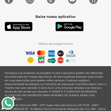
Baixe nosso aplicativo
Meios de pagamento
Os preços e os produtos visualizados no site e aplicativo podem ser diferentes
dos praticados em nossas lojas físicas. Os itens pesáveis possuem peso médio
em suas descrições, pois podem sofrer variação. Produtos sujeitos à
disponibilidade de estoque no momento da separação. Caso falte algum item, o
mesmo não será cobrado. O Zona Sul é uma empresa varejista e se reserva o
direito de não vender por atacado. A VENDA E O CONSUMO DE BEBIDAS
ALCOÓLICAS SÃO PROIBIDOS PARA MENORES DE 18 ANOS. BEBA COM
MODERAÇÃO.
Copyright© Zona Sul 1996 - 2017 Super Mercado Zona Sul S/A F1129 - CNPJ:
33.381.286/0023-67 - Endereço: Rua Comandante Vergueiro da Cruz, 380 - Olaria