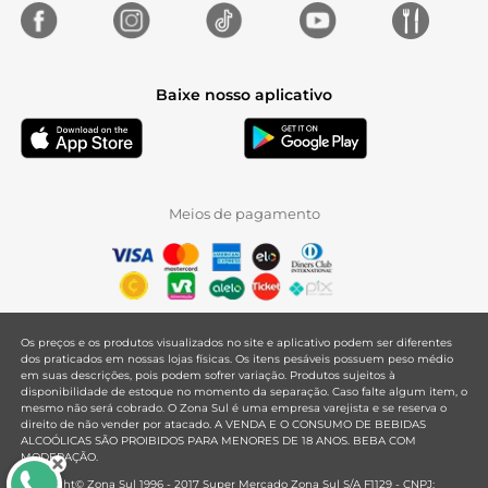
Baixe nosso aplicativo
Meios de pagamento
Os preços e os produtos visualizados no site e aplicativo podem ser diferentes
dos praticados em nossas lojas físicas. Os itens pesáveis possuem peso médio
em suas descrições, pois podem sofrer variação. Produtos sujeitos à
disponibilidade de estoque no momento da separação. Caso falte algum item, o
mesmo não será cobrado. O Zona Sul é uma empresa varejista e se reserva o
direito de não vender por atacado. A VENDA E O CONSUMO DE BEBIDAS
ALCOÓLICAS SÃO PROIBIDOS PARA MENORES DE 18 ANOS. BEBA COM
MODERAÇÃO.
Copyright© Zona Sul 1996 - 2017 Super Mercado Zona Sul S/A F1129 - CNPJ: