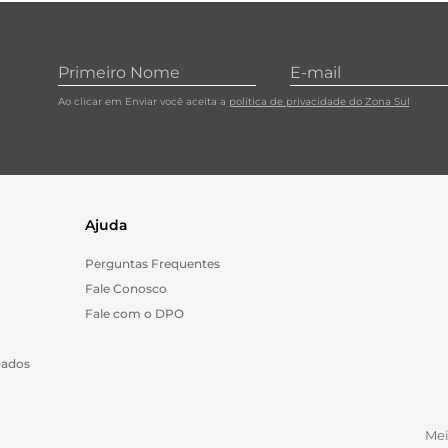
10
º
carne moida
Ao clicar em Enviar você aceita a
política de privacidade do Zona Sul
Ajuda
Perguntas Frequentes
Fale Conosco
Fale com o DPO
Dados
Me