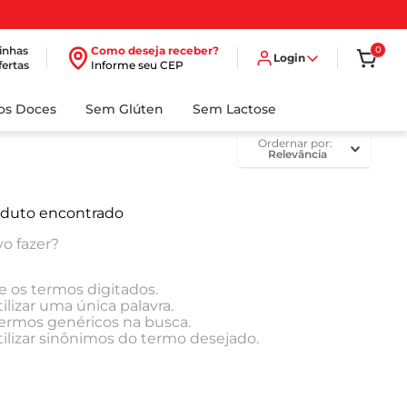
inhas
Como deseja receber?
0
Login
fertas
Informe seu CEP
dos Doces
Sem Glúten
Sem Lactose
ordernar por
Relevância
duto encontrado
o fazer?
e os termos digitados.
ilizar uma única palavra.
 termos genéricos na busca.
tilizar sinônimos do termo desejado.