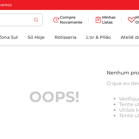
ventos
Compre
Minhas
M
Novamente
Listas
O
TERMOS MAIS
Zona Sul
Só Hoje
BUSCADOS
Rotisseria
L'or & Pilão
Ateliê 
1
º
cafe
2
º
iogurte
3
º
papel higienico
Nenhum pro
4
º
manteiga
O que eu dev
5
º
azeite
OOPS!
Verifiqu
6
º
detergente
Tente ut
Utilize
7
º
leite
Tente u
8
º
biscoito
9
º
chocolate