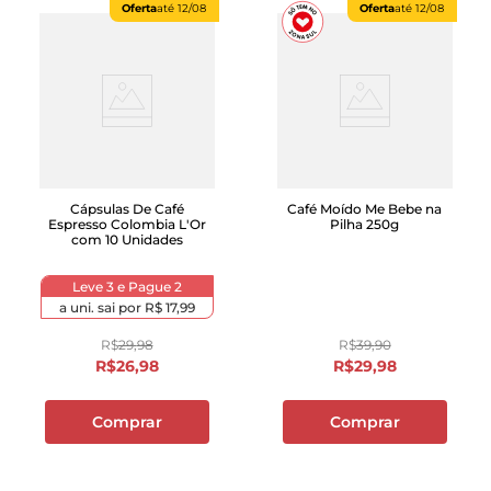
Oferta
até
12/08
Oferta
até
12/08
Cápsulas De Café
Café Moído Me Bebe na
Espresso Colombia L'Or
Pilha 250g
com 10 Unidades
Leve 3 e Pague 2
a uni. sai por
R$ 17,99
R$
29
,
98
R$
39
,
90
R$
26
,
98
R$
29
,
98
Comprar
Comprar