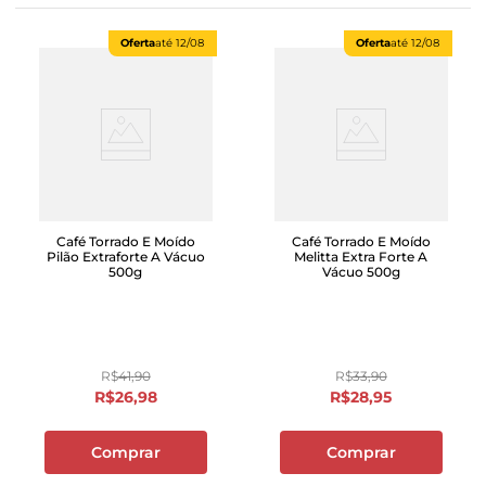
Oferta
até
12/08
Oferta
até
12/08
Café Torrado E Moído
Café Torrado E Moído
Pilão Extraforte A Vácuo
Melitta Extra Forte A
500g
Vácuo 500g
R$
41
,
90
R$
33
,
90
R$
26
,
98
R$
28
,
95
Comprar
Comprar