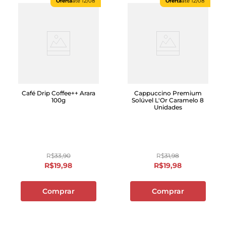
Oferta
até
12/08
Oferta
até
12/08
Café Drip Coffee++ Arara
Cappuccino Premium
100g
Solúvel L'Or Caramelo 8
Unidades
R$
33
,
90
R$
31
,
98
R$
19
,
98
R$
19
,
98
Comprar
Comprar