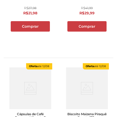
R$
27
,
98
R$
41
,
99
R$
21
,
98
R$
29
,
99
Comprar
Comprar
Oferta
até
12/08
Oferta
até
12/08
Cápsulas de Café
Biscoito Maizena Piraquê