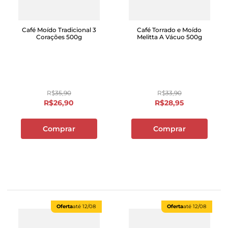
Café Moído Tradicional 3
Café Torrado e Moído
Corações 500g
Melitta A Vácuo 500g
R$
35
,
90
R$
33
,
90
R$
26
,
90
R$
28
,
95
Comprar
Comprar
Oferta
até
12/08
Oferta
até
12/08