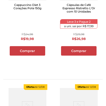
Cappuccino Diet 3
Cápsulas de Café
Corações Pote 150g
Espresso Ristretto L'Or
com 10 Unidades
Leve 3 e Pague 2
a uni. sai por
R$ 17,99
R$
24
,
98
R$
29
,
98
R$
19
,
98
R$
26
,
98
Comprar
Comprar
Oferta
até
12/08
Oferta
até
12/08