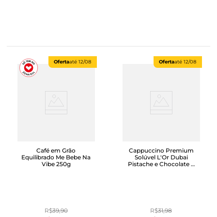
Oferta
até
12/08
Oferta
até
12/08
Café em Grão
Cappuccino Premium
Equilibrado Me Bebe Na
Solúvel L'Or Dubai
Vibe 250g
Pistache e Chocolate 8
Unidades
R$
39
,
90
R$
31
,
98