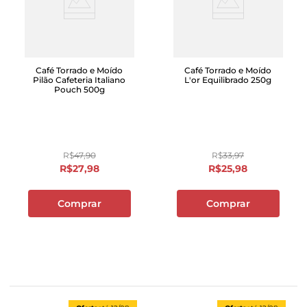
Café Torrado e Moído
Café Torrado e Moído
Pilão Cafeteria Italiano
L'or Equilibrado 250g
Pouch 500g
R$
47
,
90
R$
33
,
97
R$
27
,
98
R$
25
,
98
Comprar
Comprar