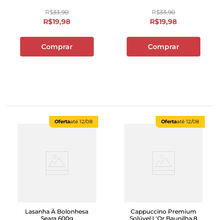
R$
33
,
90
R$
33
,
90
R$
19
,
98
R$
19
,
98
Comprar
Comprar
Oferta
até
12/08
Oferta
até
12/08
Lasanha À Bolonhesa
Cappuccino Premium
Seara 600g
Solúvel L'Or Baunilha 8