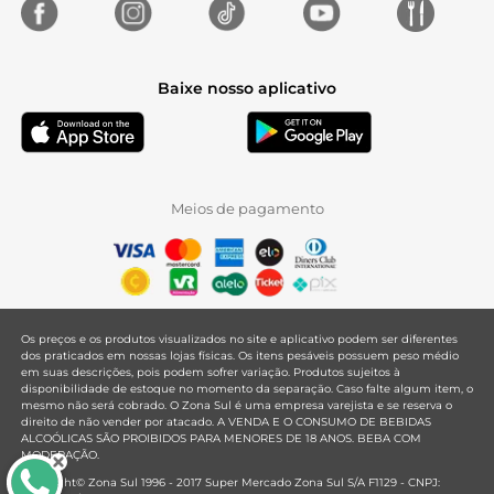
Baixe nosso aplicativo
Meios de pagamento
Os preços e os produtos visualizados no site e aplicativo podem ser diferentes
dos praticados em nossas lojas físicas. Os itens pesáveis possuem peso médio
em suas descrições, pois podem sofrer variação. Produtos sujeitos à
disponibilidade de estoque no momento da separação. Caso falte algum item, o
mesmo não será cobrado. O Zona Sul é uma empresa varejista e se reserva o
direito de não vender por atacado. A VENDA E O CONSUMO DE BEBIDAS
ALCOÓLICAS SÃO PROIBIDOS PARA MENORES DE 18 ANOS. BEBA COM
MODERAÇÃO.
Copyright© Zona Sul 1996 - 2017 Super Mercado Zona Sul S/A F1129 - CNPJ: