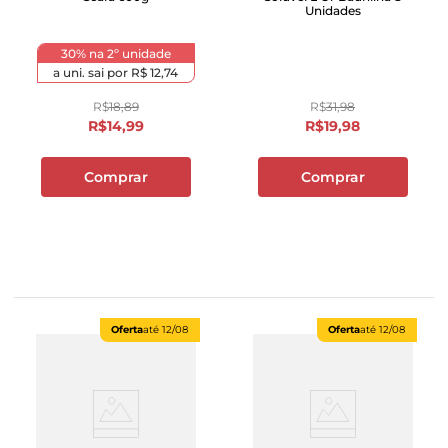
Unidades
30% na 2º unidade
a uni. sai por
R$ 12,74
R$
18
,
89
R$
31
,
98
R$
14
,
99
R$
19
,
98
Comprar
Comprar
Oferta
até
12/08
Oferta
até
12/08