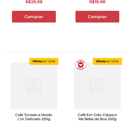
R$
29
,
98
R$
19
,
98
Comprar
Comprar
Oferta
até
12/08
Oferta
até
12/08
Café Torrado e Moído
Café Em Grão Clássico
L'or Delicado 250g
Me Bebe de Boa 250g