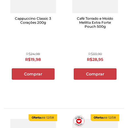
Cappuccino Classic 3
Café Torrado e Moído
Corações 200g
Melitta Extra Forte
Pouch 500g
R$
24
,
98
R$
33
,
90
R$
19
,
98
R$
28
,
95
Comprar
Comprar
Oferta
até
12/08
Oferta
até
12/08