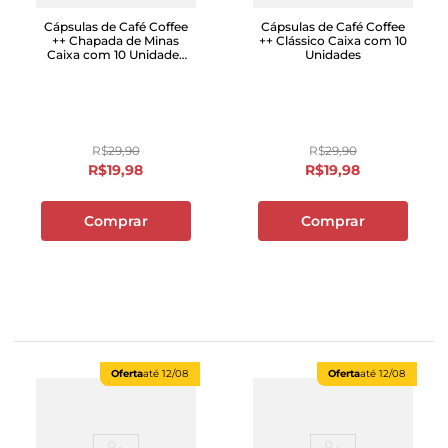
Cápsulas de Café Coffee
Cápsulas de Café Coffee
++ Chapada de Minas
++ Clássico Caixa com 10
Caixa com 10 Unidades
Unidades
50g
R$
29
,
90
R$
29
,
90
R$
19
,
98
R$
19
,
98
Comprar
Comprar
Oferta
até
12/08
Oferta
até
12/08