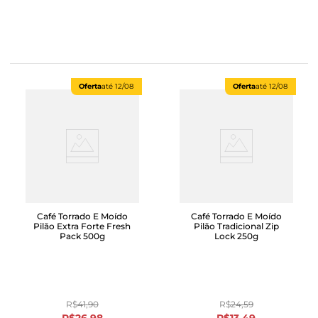
Oferta
até
12/08
Oferta
até
12/08
Café Torrado E Moído
Café Torrado E Moído
Pilão Extra Forte Fresh
Pilão Tradicional Zip
Pack 500g
Lock 250g
R$
41
,
90
R$
24
,
59