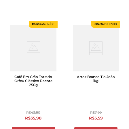
Oferta
até
12/08
Oferta
até
12/08
Café Em Grão Torrado
Arroz Branco Tio João
Orfeu Clássico Pacote
1kg
250g
R$
43
,
90
R$
7
,
99
R$
35
,
98
R$
5
,
59