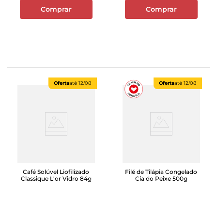
Comprar
Comprar
Oferta
até
12/08
Oferta
até
12/08
Café Solúvel Liofilizado
Filé de Tilápia Congelado
Classique L'or Vidro 84g
Cia do Peixe 500g