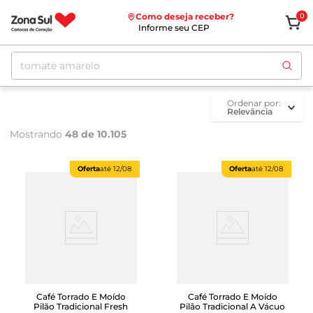
Como deseja receber?
0
Informe seu CEP
Pesquise aqui
ordenar por
Relevância
Mostrando
48 de 10.105
Oferta
até
12/08
Oferta
até
12/08
Café Torrado E Moído
Café Torrado E Moído
Pilão Tradicional Fresh
Pilão Tradicional A Vácuo