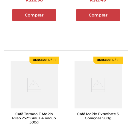
R$
26
,
98
R$
13
,
49
Comprar
Comprar
Oferta
até
12/08
Oferta
até
12/08
Café Torrado E Moído
Café Moído Extraforte 3
Pilão 252º Graus A Vácuo
Corações 500g
500g