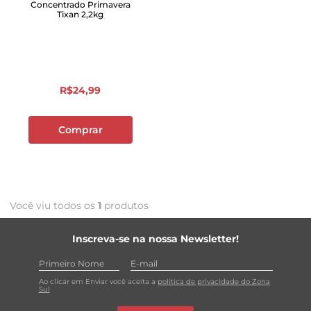
Concentrado Primavera
Tixan 2,2kg
R$
24
,
99
Comprar
Você viu todos os
1
produtos
Inscreva-se na nossa Newsletter!
Ao clicar em Enviar você aceita a
política de privacidade do Zona
Sul