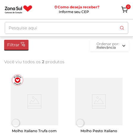
Como deseja receber?
0
Informe seu CEP
Pesquise aqui
ordenar por
Filtrar
Relevância
Você viu todos os
2
produtos
Molho Italiano Trufa com
Molho Pesto Italiano