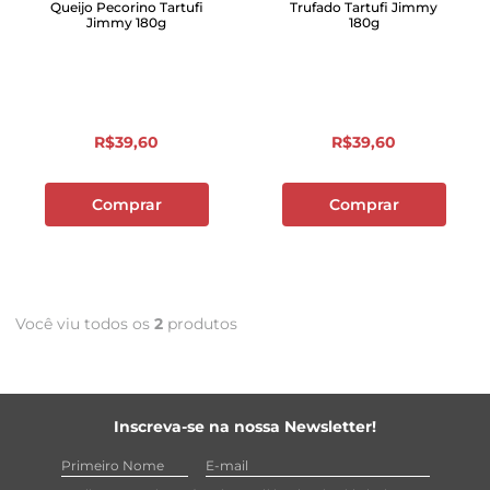
Queijo Pecorino Tartufi
Trufado Tartufi Jimmy
Jimmy 180g
180g
R$
39
,
60
R$
39
,
60
Comprar
Comprar
Você viu todos os
2
produtos
Inscreva-se na nossa Newsletter!