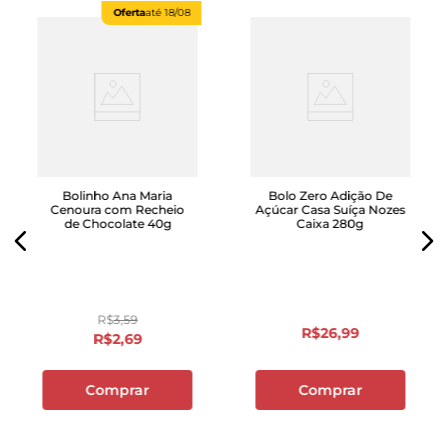
Oferta
até
18/08
Bolinho Ana Maria
Bolo Zero Adição De
Cenoura com Recheio
Açúcar Casa Suíça Nozes
de Chocolate 40g
Caixa 280g
R$
3
,
59
R$
26
,
99
R$
2
,
69
Comprar
Comprar