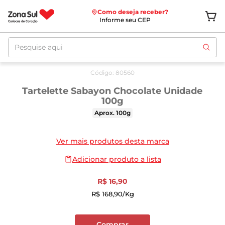
Como deseja receber?
Informe seu CEP
Pesquise aqui
Código
:
80560
Tartelette Sabayon Chocolate Unidade
100g
Aprox. 100g
Ver mais produtos desta marca
Adicionar produto a lista
R$
16
,
90
R$
168
,
90
/kg
Comprar