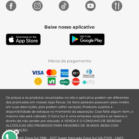
Baixe nosso aplicativo
Meios de pagamento
Os preços e os produtos visualizados no site e aplicativo podem ser diferentes
dos praticados em nossas lojas físicas. Os itens pesáveis possuem peso médio
em suas descrições, pois podem sofrer variação. Produtos sujeitos à
disponibilidade de estoque no momento da separação. Caso falte algum item, o
mesmo não será cobrado. O Zona Sul é uma empresa varejista e se reserva o
direito de não vender por atacado. A VENDA E O CONSUMO DE BEBIDAS
ALCOÓLICAS SÃO PROIBIDOS PARA MENORES DE 18 ANOS. BEBA COM
MODERAÇÃO.
Copyright© Zona Sul 1996 - 2017 Super Mercado Zona Sul S/A F1129 - CNPJ: