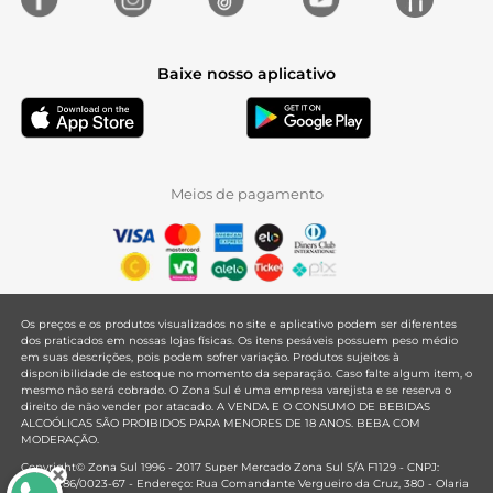
Baixe nosso aplicativo
Meios de pagamento
Os preços e os produtos visualizados no site e aplicativo podem ser diferentes
dos praticados em nossas lojas físicas. Os itens pesáveis possuem peso médio
em suas descrições, pois podem sofrer variação. Produtos sujeitos à
disponibilidade de estoque no momento da separação. Caso falte algum item, o
mesmo não será cobrado. O Zona Sul é uma empresa varejista e se reserva o
direito de não vender por atacado. A VENDA E O CONSUMO DE BEBIDAS
ALCOÓLICAS SÃO PROIBIDOS PARA MENORES DE 18 ANOS. BEBA COM
MODERAÇÃO.
Copyright© Zona Sul 1996 - 2017 Super Mercado Zona Sul S/A F1129 - CNPJ:
33.381.286/0023-67 - Endereço: Rua Comandante Vergueiro da Cruz, 380 - Olaria