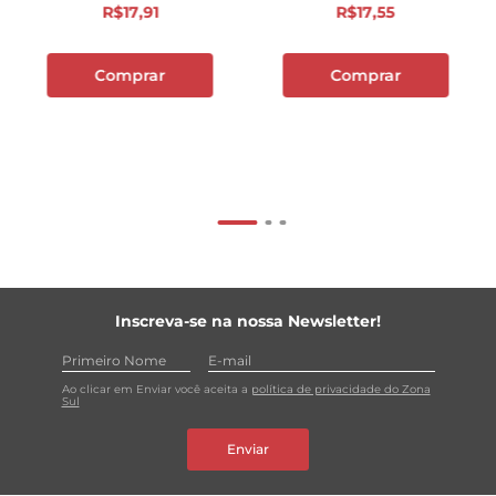
R$
17
,
91
R$
17
,
55
Comprar
Comprar
Inscreva-se na nossa Newsletter!
Ao clicar em Enviar você aceita a
política de privacidade do Zona
Sul
Enviar