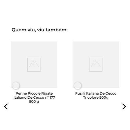
Do melhor trigo duro obtemos uma saborosa massa que
passa com distinção até o teste mais severo: o teste da
água e do sal. A massa é cozinhada com uma pitada de
sal e a verdadeira essência do produto é degustada com
uma única gota de puro azeite virgem extra .
Quem viu, viu também:
Presentes em quase todas as gamas, os Esparguetes 15
La Molisana são apreciados pela sua deliciosa
consistência: uma mistura incrível resultante do
equilíbrio das formas, secagem perfeita e desenho a
bronze, que ao tornar a superfície áspera, cria as
condições para uma perfeita aderência dos temperos.
Experimente a deliciosa receita com um produto típico
da nossa terra; um vinho tinto feito de uma videira nativa,
Tintilia , que tinge o espaguete de vermelho e os torna
perfeitos para um jantar romântico.
Penne Piccole Rigate
Fusilli Italiana De Cecco
Italiano De Cecco nº 177
Tricolore 500g
500 g