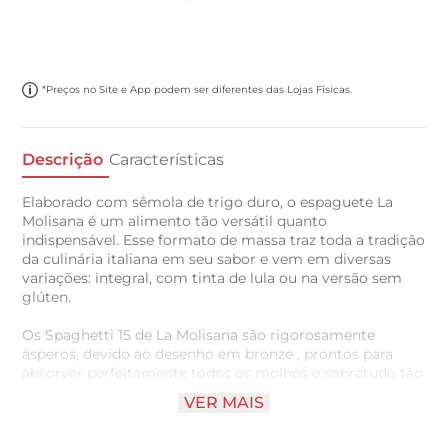
*Preços no Site e App podem ser diferentes das Lojas Físicas.
Descrição
Características
Elaborado com sêmola de trigo duro, o espaguete La
Molisana é um alimento tão versátil quanto
indispensável. Esse formato de massa traz toda a tradição
da culinária italiana em seu sabor e vem em diversas
variações: integral, com tinta de lula ou na versão sem
glúten.
Os Spaghetti 15 de La Molisana são rigorosamente
ásperos, devido ao desenho em bronze , prontos para
absorver perfeitamente todos os molhos e sobretudo tão
tenazes que praticamente nunca cozinham demais; tudo
VER MAIS
isso graças ao teor de proteína de 14,5%.