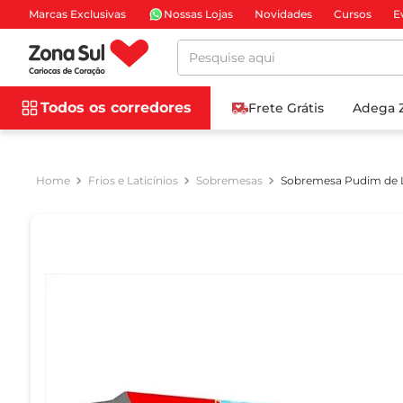
Marcas Exclusivas
Nossas Lojas
Novidades
Cursos
E
Pesquise aqui
Todos os corredores
Frete Grátis
Adega 
Frios e Laticínios
Sobremesas
Sobremesa Pudim de L