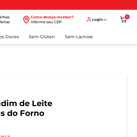
inhas
Como deseja receber?
0
Login
fertas
Informe seu CEP
dos Doces
Sem Glúten
Sem Lactose
dim de Leite
as do Forno
marca