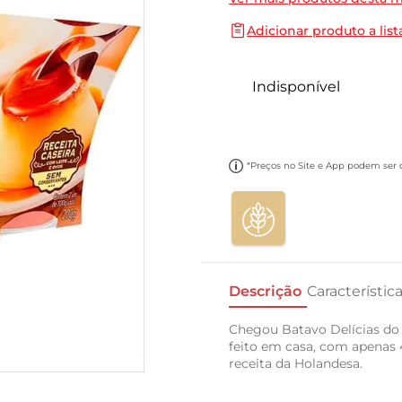
10
º
carne moida
Adicionar produto a list
Indisponível
*Preços no Site e App podem ser di
Descrição
Característic
Chegou Batavo Delícias do
feito em casa, com apenas 
receita da Holandesa.