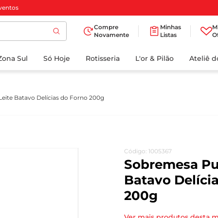
ventos
Compre
Minhas
M
Novamente
Listas
O
TERMOS MAIS
Zona Sul
Só Hoje
BUSCADOS
Rotisseria
L'or & Pilão
Ateliê 
1
º
cafe
2
º
iogurte
eite Batavo Delícias do Forno 200g
3
º
papel higienico
4
º
manteiga
5
º
azeite
Código
:
1005367
6
º
detergente
Sobremesa Pu
7
º
leite
Batavo Delíci
200g
8
º
biscoito
9
º
chocolate
Ver mais produtos desta 