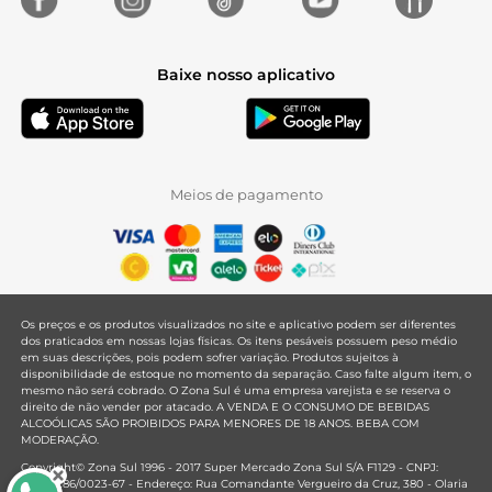
Baixe nosso aplicativo
Meios de pagamento
Os preços e os produtos visualizados no site e aplicativo podem ser diferentes
dos praticados em nossas lojas físicas. Os itens pesáveis possuem peso médio
em suas descrições, pois podem sofrer variação. Produtos sujeitos à
disponibilidade de estoque no momento da separação. Caso falte algum item, o
mesmo não será cobrado. O Zona Sul é uma empresa varejista e se reserva o
direito de não vender por atacado. A VENDA E O CONSUMO DE BEBIDAS
ALCOÓLICAS SÃO PROIBIDOS PARA MENORES DE 18 ANOS. BEBA COM
MODERAÇÃO.
Copyright© Zona Sul 1996 - 2017 Super Mercado Zona Sul S/A F1129 - CNPJ:
33.381.286/0023-67 - Endereço: Rua Comandante Vergueiro da Cruz, 380 - Olaria