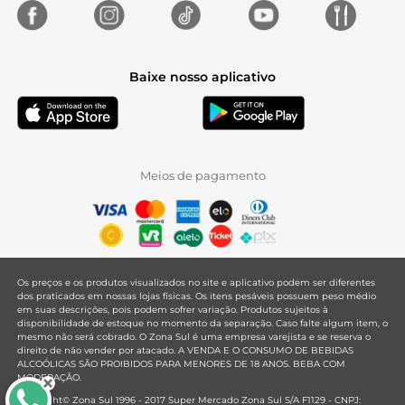
Baixe nosso aplicativo
Meios de pagamento
Os preços e os produtos visualizados no site e aplicativo podem ser diferentes
dos praticados em nossas lojas físicas. Os itens pesáveis possuem peso médio
em suas descrições, pois podem sofrer variação. Produtos sujeitos à
disponibilidade de estoque no momento da separação. Caso falte algum item, o
mesmo não será cobrado. O Zona Sul é uma empresa varejista e se reserva o
direito de não vender por atacado. A VENDA E O CONSUMO DE BEBIDAS
ALCOÓLICAS SÃO PROIBIDOS PARA MENORES DE 18 ANOS. BEBA COM
MODERAÇÃO.
Copyright© Zona Sul 1996 - 2017 Super Mercado Zona Sul S/A F1129 - CNPJ: