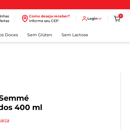
inhas
Como deseja receber?
0
Login
fertas
Informe seu CEP
dos Doces
Sem Glúten
Sem Lactose
ESemmé
dos 400 ml
marca