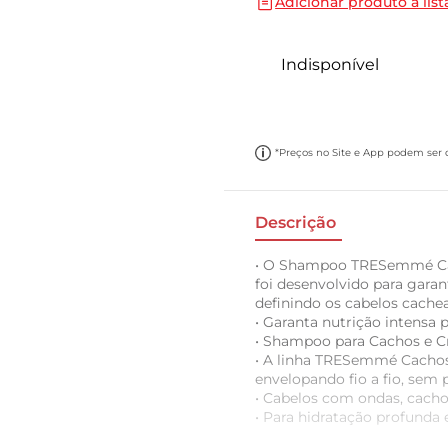
Adicionar produto a list
10
º
papel toalha
Indisponível
*Preços no Site e App podem ser di
Descrição
• O Shampoo TRESemmé Cac
foi desenvolvido para garan
definindo os cabelos cache
• Garanta nutrição intensa 
• Shampoo para Cachos e C
• A linha TRESemmé Cachos 
envelopando fio a fio, sem 
• Cabelos com ondas, cacho
• Para hidratação profund