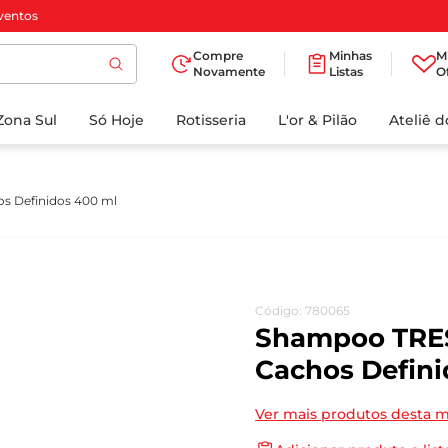
ventos
Compre
Minhas
M
Novamente
Listas
O
TERMOS MAIS
Zona Sul
Só Hoje
BUSCADOS
Rotisseria
L'or & Pilão
Ateliê 
1
º
cafe
2
º
papel higienico
 Definidos 400 ml
3
º
manteiga
4
º
iogurte
5
º
detergente
Código
:
780065
6
º
azeite
Shampoo TR
7
º
leite
Cachos Defini
8
º
biscoito
Ver mais produtos desta 
9
º
chocolate