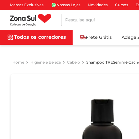
Marcas Exclusivas
Nossas Lojas
Novidades
Cursos
E
Pesquise aqui
Todos os corredores
Frete Grátis
Adega 
Higiene e Beleza
Cabelo
Shampoo TRESemmé Cachos