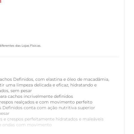
a
ferentes das Lojas Físicas.
hos Definidos, com elastina e óleo de macadâmia,
tir uma limpeza delicada e eficaz, hidratando e
ados, sem pesar
para cachos incrivelmente definidos
respos realçados e com movimento perfeito
Definidos conta com ação nutritiva superior
pesar
s e crespos perfeitamente hidratados e maleáveis
a e ondas com movimento