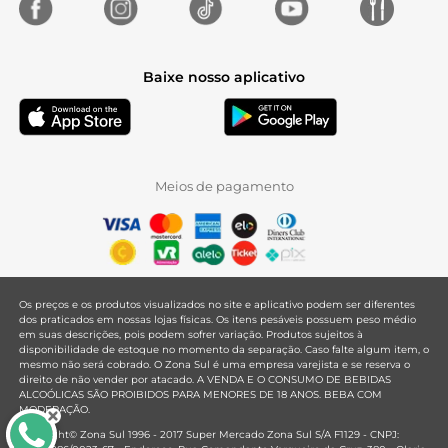
Baixe nosso aplicativo
Meios de pagamento
Os preços e os produtos visualizados no site e aplicativo podem ser diferentes
dos praticados em nossas lojas físicas. Os itens pesáveis possuem peso médio
em suas descrições, pois podem sofrer variação. Produtos sujeitos à
disponibilidade de estoque no momento da separação. Caso falte algum item, o
mesmo não será cobrado. O Zona Sul é uma empresa varejista e se reserva o
direito de não vender por atacado. A VENDA E O CONSUMO DE BEBIDAS
ALCOÓLICAS SÃO PROIBIDOS PARA MENORES DE 18 ANOS. BEBA COM
MODERAÇÃO.
Copyright© Zona Sul 1996 - 2017 Super Mercado Zona Sul S/A F1129 - CNPJ: