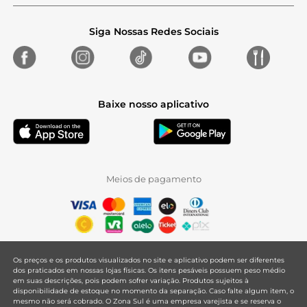
Siga Nossas Redes Sociais
Baixe nosso aplicativo
Meios de pagamento
Os preços e os produtos visualizados no site e aplicativo podem ser diferentes
dos praticados em nossas lojas físicas. Os itens pesáveis possuem peso médio
em suas descrições, pois podem sofrer variação. Produtos sujeitos à
disponibilidade de estoque no momento da separação. Caso falte algum item, o
mesmo não será cobrado. O Zona Sul é uma empresa varejista e se reserva o