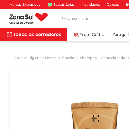
Marcas Exclusivas
Nossas Lojas
Novidades
Cursos
E
Pesquise aqui
Todos os corredores
Frete Grátis
Adega 
Higiene e Beleza
Cabelo
Shampoo + Condicionador 