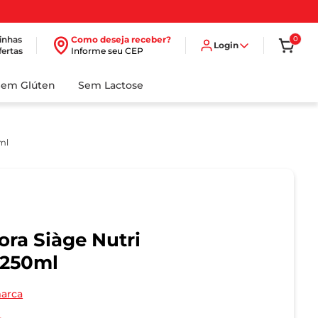
inhas
Como deseja receber?
0
Login
fertas
Informe seu CEP
Sem Glúten
Sem Lactose
ml
ra Siàge Nutri
 250ml
marca