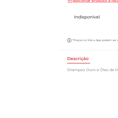
Adicionar produto a list
10
º
papel toalha
Indisponível
*Preços no Site e App podem ser di
Descrição
Shampoo Ouro e Óleo de Ma