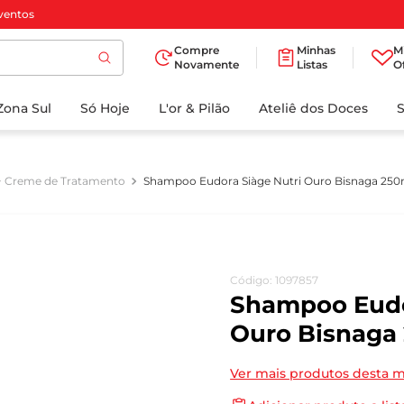
ventos
Compre
Minhas
M
Novamente
Listas
O
TERMOS MAIS
Zona Sul
Só Hoje
BUSCADOS
L'or & Pilão
Ateliê dos Doces
1
º
cafe
2
º
papel higienico
+ Creme de Tratamento
Shampoo Eudora Siàge Nutri Ouro Bisnaga 250
3
º
manteiga
4
º
iogurte
5
º
detergente
Código
:
1097857
6
º
azeite
Shampoo Eudo
7
º
leite
Ouro Bisnaga
8
º
biscoito
Ver mais produtos desta 
9
º
chocolate