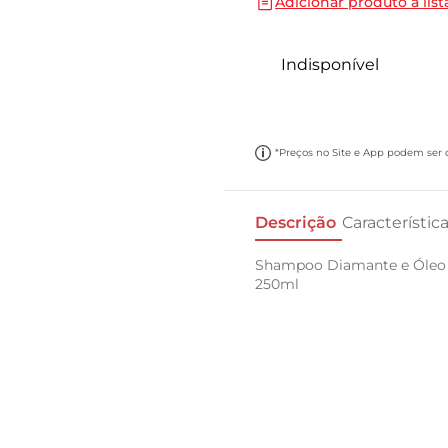
Adicionar produto a list
10
º
cebola
Indisponível
*Preços no Site e App podem ser di
Descrição
Característic
Shampoo Diamante e Óleo d
250ml