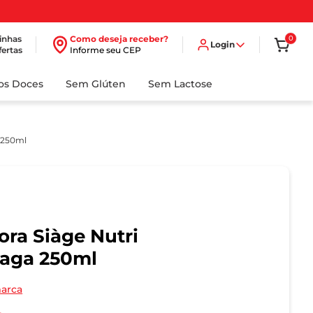
inhas
Como deseja receber?
0
Login
fertas
Informe seu CEP
dos Doces
Sem Glúten
Sem Lactose
 250ml
ra Siàge Nutri
aga 250ml
marca