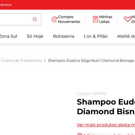
ventos
Compre
Minhas
M
Novamente
Listas
O
TERMOS MAIS
Zona Sul
Só Hoje
BUSCADOS
Rotisseria
L'or & Pilão
Ateliê 
1
º
cafe
2
º
papel higienico
+ Creme de Tratamento
Shampoo Eudora Siàge Nutri Diamond Bisnaga
3
º
iogurte
4
º
manteiga
5
º
azeite
Código
:
1089790
6
º
biscoito
Shampoo Eudo
7
º
detergente
Diamond Bisn
8
º
leite
Ver mais produtos desta 
9
º
chocolate