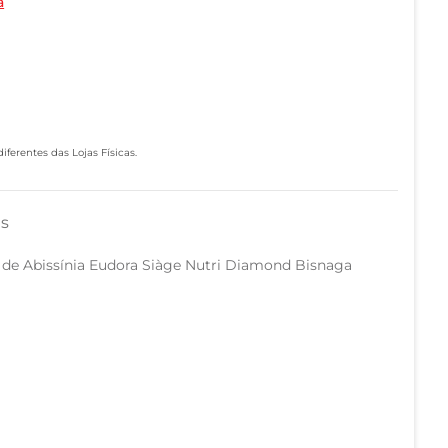
a
ferentes das Lojas Físicas.
as
e Abissínia Eudora Siàge Nutri Diamond Bisnaga