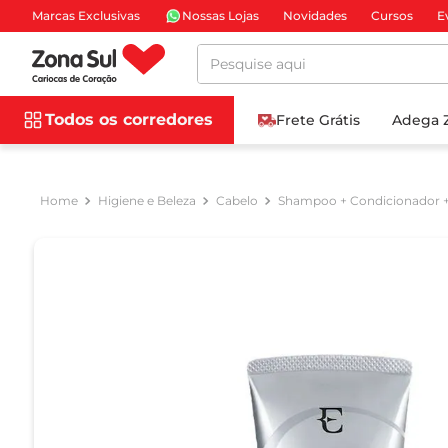
Marcas Exclusivas
Nossas Lojas
Novidades
Cursos
E
Pesquise aqui
Todos os corredores
Frete Grátis
Adega 
Higiene e Beleza
Cabelo
Shampoo + Condicionador 