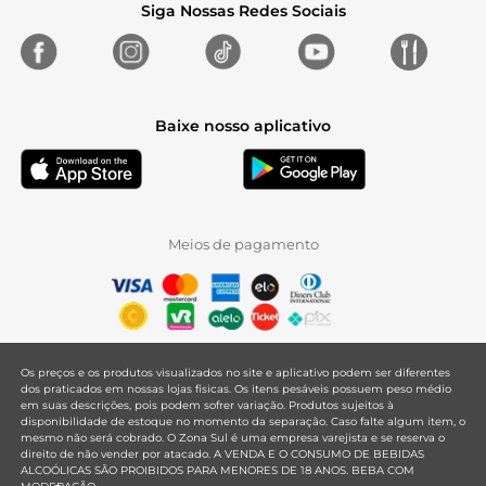
Siga Nossas Redes Sociais
Baixe nosso aplicativo
Meios de pagamento
Os preços e os produtos visualizados no site e aplicativo podem ser diferentes
dos praticados em nossas lojas físicas. Os itens pesáveis possuem peso médio
em suas descrições, pois podem sofrer variação. Produtos sujeitos à
disponibilidade de estoque no momento da separação. Caso falte algum item, o
mesmo não será cobrado. O Zona Sul é uma empresa varejista e se reserva o
direito de não vender por atacado. A VENDA E O CONSUMO DE BEBIDAS
ALCOÓLICAS SÃO PROIBIDOS PARA MENORES DE 18 ANOS. BEBA COM