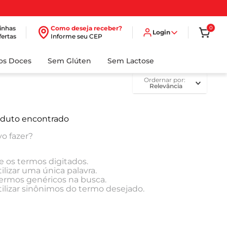
inhas
Como deseja receber?
0
Login
fertas
Informe seu CEP
dos Doces
Sem Glúten
Sem Lactose
ordernar por
Relevância
duto encontrado
o fazer?
e os termos digitados.
ilizar uma única palavra.
 termos genéricos na busca.
tilizar sinônimos do termo desejado.