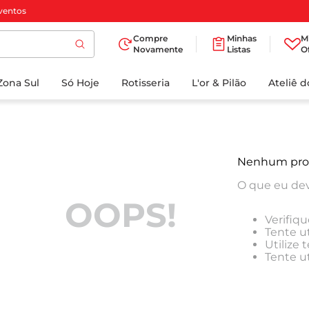
ventos
Compre
Minhas
M
Novamente
Listas
O
TERMOS MAIS
Zona Sul
Só Hoje
BUSCADOS
Rotisseria
L'or & Pilão
Ateliê 
1
º
cafe
2
º
papel higienico
3
º
manteiga
Nenhum pro
4
º
iogurte
O que eu dev
5
º
detergente
OOPS!
Verifiqu
6
º
azeite
Tente ut
Utilize
7
º
leite
Tente u
8
º
biscoito
9
º
chocolate