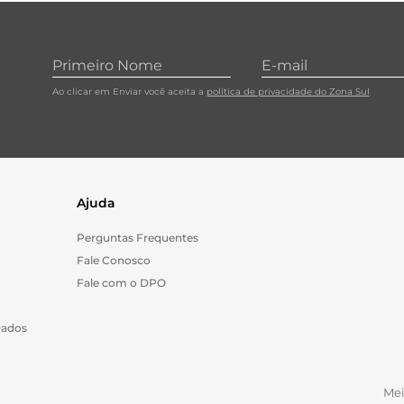
10
º
papel toalha
Ao clicar em Enviar você aceita a
política de privacidade do Zona Sul
Ajuda
Perguntas Frequentes
Fale Conosco
Fale com o DPO
Dados
Me