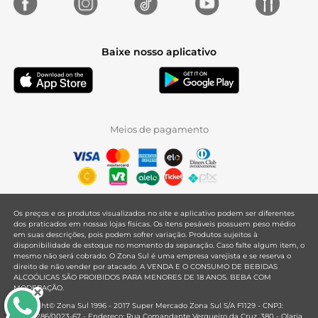
Baixe nosso aplicativo
Meios de pagamento
Os preços e os produtos visualizados no site e aplicativo podem ser diferentes
dos praticados em nossas lojas físicas. Os itens pesáveis possuem peso médio
em suas descrições, pois podem sofrer variação. Produtos sujeitos à
disponibilidade de estoque no momento da separação. Caso falte algum item, o
mesmo não será cobrado. O Zona Sul é uma empresa varejista e se reserva o
direito de não vender por atacado. A VENDA E O CONSUMO DE BEBIDAS
ALCOÓLICAS SÃO PROIBIDOS PARA MENORES DE 18 ANOS. BEBA COM
MODERAÇÃO.
Copyright© Zona Sul 1996 - 2017 Super Mercado Zona Sul S/A F1129 - CNPJ:
33.381.286/0023-67 - Endereço: Rua Comandante Vergueiro da Cruz, 380 - Olaria