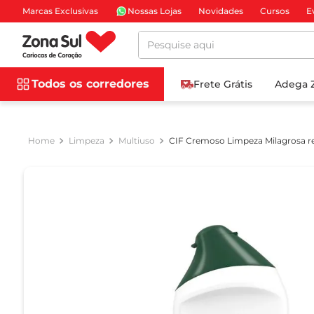
Marcas Exclusivas
Nossas Lojas
Novidades
Cursos
E
Pesquise aqui
Todos os corredores
Frete Grátis
Adega 
Limpeza
Multiuso
CIF Cremoso Limpeza Milagrosa r