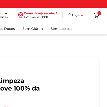
inhas
Como deseja receber?
0
Login
fertas
Informe seu CEP
dos Doces
Sem Glúten
Sem Lactose
Limpeza
move 100% da
marca