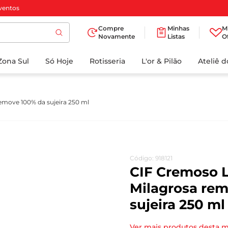
ventos
Compre
Minhas
M
Novamente
Listas
O
TERMOS MAIS
Zona Sul
Só Hoje
BUSCADOS
Rotisseria
L'or & Pilão
Ateliê 
1
º
cafe
2
º
iogurte
emove 100% da sujeira 250 ml
3
º
papel higienico
4
º
manteiga
5
º
azeite
Código
:
918121
6
º
detergente
CIF Cremoso 
7
º
leite
Milagrosa re
sujeira 250 ml
8
º
biscoito
9
º
chocolate
Ver mais produtos desta 