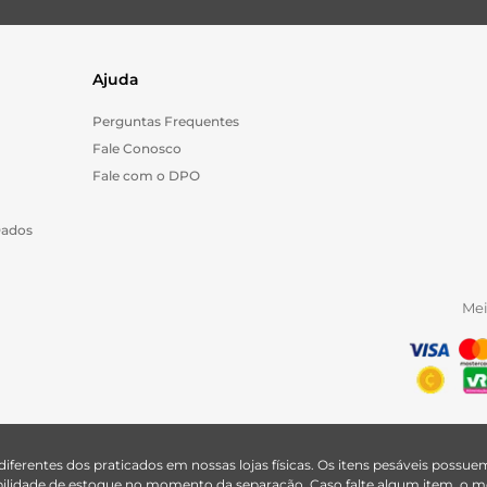
Ajuda
Perguntas Frequentes
Fale Conosco
Fale com o DPO
Dados
Me
 diferentes dos praticados em nossas lojas físicas. Os itens pesáveis poss
nibilidade de estoque no momento da separação. Caso falte algum item, o