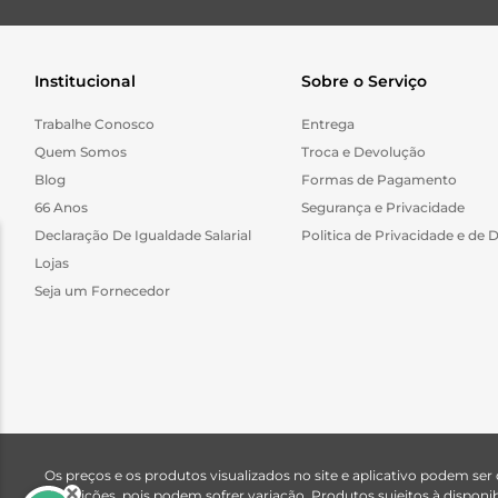
Institucional
Sobre o Serviço
Trabalhe Conosco
Entrega
Quem Somos
Troca e Devolução
Blog
Formas de Pagamento
66 Anos
Segurança e Privacidade
Declaração De Igualdade Salarial
Politica de Privacidade e de 
Lojas
Seja um Fornecedor
Os preços e os produtos visualizados no site e aplicativo podem ser
descrições, pois podem sofrer variação. Produtos sujeitos à dispo