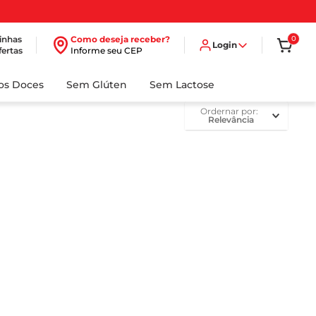
inhas
Como deseja receber?
0
Login
fertas
Informe seu CEP
dos Doces
Sem Glúten
Sem Lactose
ordernar por
Relevância