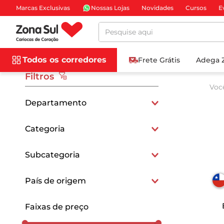
Marcas Exclusivas
Nossas Lojas
Novidades
Cursos
E
Pesquise aqui
Todos os corredores
Frete Grátis
Adega 
Filtros
Voc
Departamento
Mercearia e Gastronomia
Categoria
Azeites Especiais
Subcategoria
Azeites Chilenos
País de origem
Chilenos
Faixas de preço