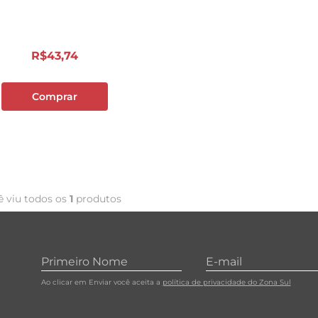
10
º
papel toalha
R$
43
,
74
Comprar
ê viu todos os
1
produtos
Ao clicar em Enviar você aceita a
política de privacidade do Zona Sul