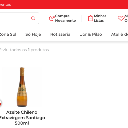
ventos
Compre
Minhas
M
Novamente
Listas
O
TERMOS MAIS
Zona Sul
Só Hoje
BUSCADOS
Rotisseria
L'or & Pilão
Ateliê 
1
º
cafe
ê viu todos os
1
produtos
2
º
papel higienico
3
º
manteiga
4
º
iogurte
5
º
detergente
6
º
azeite
7
º
leite
Azeite Chileno
8
º
biscoito
Extravirgem Santiago
500ml
9
º
chocolate