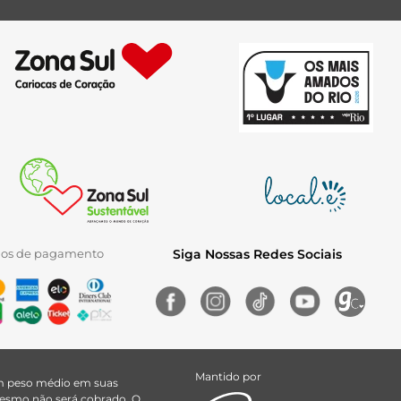
ios de pagamento
Siga Nossas Redes Sociais
Mantido por
uem peso médio em suas
 mesmo não será cobrado. O