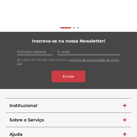
Inscreva-se na nossa Newsletter!
Ao clicar em Enviar você aceita a
política de privacidade do Zona
Sul
Enviar
Institucional
+
Sobre o Serviço
+
Ajuda
+