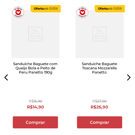
Oferta
até
01/09
Oferta
até
01/09
Sanduíche Baguete com
Sanduíche Baguete
Queijo Bola e Peito de
Toscana Mozzarella
Peru Panetto 190g
Panetto
R$
15
,
90
R$
27
,
90
R$
14
,
90
R$
26
,
90
Comprar
Comprar