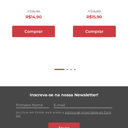
R$
15
,
90
R$
16
,
89
R$
14
,
90
R$
15
,
90
Comprar
Comprar
Inscreva-se na nossa Newsletter!
Ao clicar em Enviar você aceita a
política de privacidade do Zona
Sul
Enviar