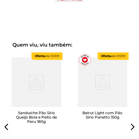
e perfeita para lanches rápidos ou refeições do dia a dia.
Pronto para consumo, é só abrir e aproveitar — perfeito
para levar ao trabalho, em viagens ou para aquele lanche
entre refeições.
Quem viu, viu também:
Oferta
até
01/09
Oferta
até
01/09
Sanduíche Pão Sírio
Beirut Light com Pão
Queijo Bola e Peito de
Sírio Panetto 150g
Peru 180g