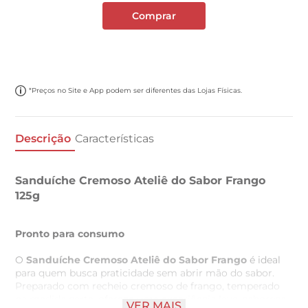
Comprar
*Preços no Site e App podem ser diferentes das Lojas Físicas.
Descrição
Características
Sanduíche Cremoso Ateliê do Sabor Frango
125g
Pronto para consumo
O
Sanduíche Cremoso Ateliê do Sabor Frango
é ideal
para quem busca praticidade sem abrir mão do sabor.
Preparado com recheio cremoso de frango, temperado
na medida certa, oferece uma experiência leve, saborosa
VER MAIS