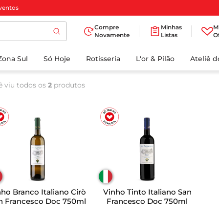
ventos
Compre
Minhas
M
Novamente
Listas
O
TERMOS MAIS
Zona Sul
Só Hoje
BUSCADOS
Rotisseria
L'or & Pilão
Ateliê 
1
º
cafe
ê viu todos os
2
produtos
2
º
iogurte
3
º
papel higienico
4
º
manteiga
5
º
azeite
6
º
detergente
7
º
leite
ho Branco Italiano Cirò
Vinho Tinto Italiano San
8
º
biscoito
n Francesco Doc 750ml
Francesco Doc 750ml
9
º
chocolate