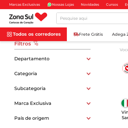
Marcas Exclusivas
Nossas Lojas
Novidades
Cursos
E
Pesquise aqui
Todos os corredores
Frete Grátis
Adega 
Filtros
Voc
Departamento
Vinhos e Cervejas
Categoria
Vinhos Tintos
Subcategoria
Vinhos Brancos
Vinhos Italianos
Marca Exclusiva
Vin
Exclusivo
Sa
País de origem