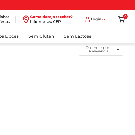
inhas
Como deseja receber?
0
Login
fertas
Informe seu CEP
dos Doces
Sem Glúten
Sem Lactose
ordernar por
Relevância