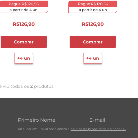
Pague
R$ 120,56
Pague
R$ 120,56
10
º
carne moida
a partir de
4
un
a partir de
4
un
R$
126
,
90
R$
126
,
90
Comprar
Comprar
+
4
un
+
4
un
ê viu todos os
2
produtos
Ao clicar em Enviar você aceita a
política de privacidade do Zona Sul