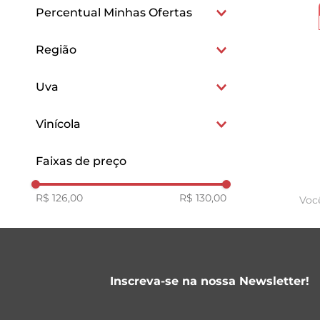
Italianos
Percentual Minhas Ofertas
15
Região
Calabria
Uva
Gaglioppo
Vinícola
Greco Bianco
Fattoria San Francesco
Faixas de preço
R$ 126,00
R$ 130,00
Voc
Inscreva-se na nossa Newsletter!