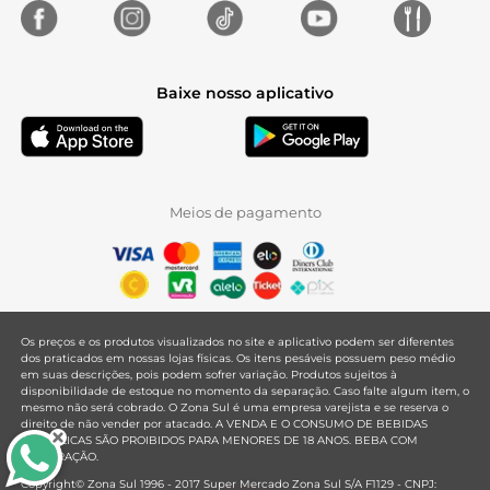
Baixe nosso aplicativo
Meios de pagamento
Os preços e os produtos visualizados no site e aplicativo podem ser diferentes
dos praticados em nossas lojas físicas. Os itens pesáveis possuem peso médio
em suas descrições, pois podem sofrer variação. Produtos sujeitos à
disponibilidade de estoque no momento da separação. Caso falte algum item, o
mesmo não será cobrado. O Zona Sul é uma empresa varejista e se reserva o
direito de não vender por atacado. A VENDA E O CONSUMO DE BEBIDAS
ALCOÓLICAS SÃO PROIBIDOS PARA MENORES DE 18 ANOS. BEBA COM
MODERAÇÃO.
Copyright© Zona Sul 1996 - 2017 Super Mercado Zona Sul S/A F1129 - CNPJ: