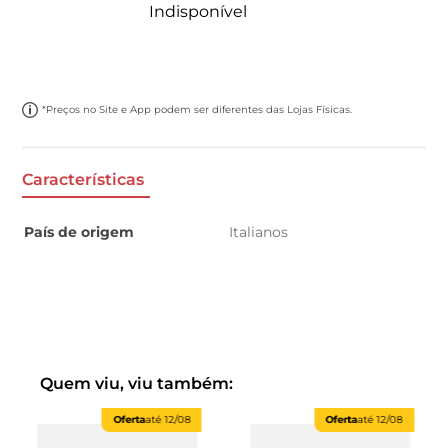
Indisponível
*Preços no Site e App podem ser diferentes das Lojas Físicas.
Características
País de origem
Italianos
Quem viu, viu também:
Oferta
até
12/08
Oferta
até
12/08