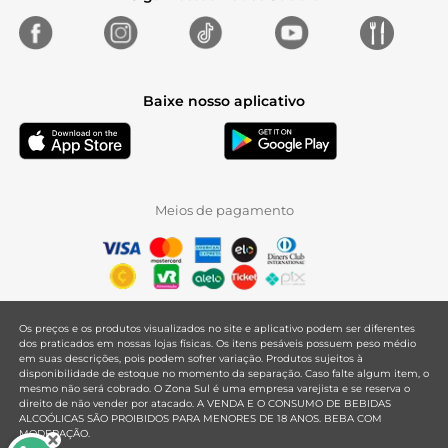
Baixe nosso aplicativo
Meios de pagamento
Os preços e os produtos visualizados no site e aplicativo podem ser diferentes
dos praticados em nossas lojas físicas. Os itens pesáveis possuem peso médio
em suas descrições, pois podem sofrer variação. Produtos sujeitos à
disponibilidade de estoque no momento da separação. Caso falte algum item, o
mesmo não será cobrado. O Zona Sul é uma empresa varejista e se reserva o
direito de não vender por atacado. A VENDA E O CONSUMO DE BEBIDAS
ALCOÓLICAS SÃO PROIBIDOS PARA MENORES DE 18 ANOS. BEBA COM
MODERAÇÃO.