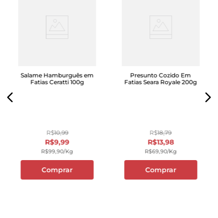
Salame Hamburguês em
Presunto Cozido Em
Fatias Ceratti 100g
Fatias Seara Royale 200g
R$
10
,
99
R$
18
,
79
R$
9
,
99
R$
13
,
98
R$
99
,
90
/kg
R$
69
,
90
/kg
Comprar
Comprar