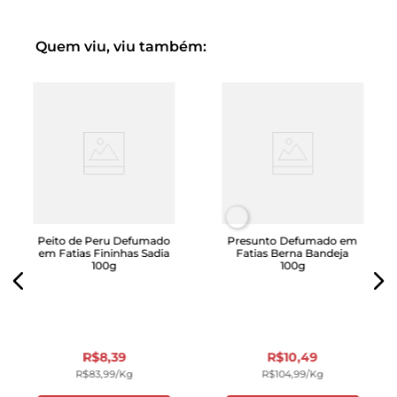
Quem viu, viu também:
Peito de Peru Defumado
Presunto Defumado em
em Fatias Fininhas Sadia
Fatias Berna Bandeja
100g
100g
R$
8
,
39
R$
10
,
49
R$
83
,
99
/kg
R$
104
,
99
/kg