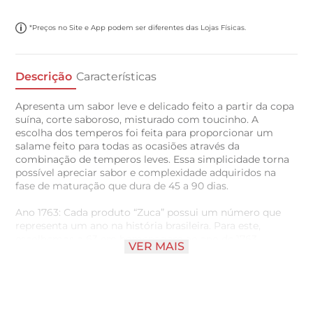
*Preços no Site e App podem ser diferentes das Lojas Físicas.
Descrição
Características
Apresenta um sabor leve e delicado feito a partir da copa
suína, corte saboroso, misturado com toucinho. A
escolha dos temperos foi feita para proporcionar um
salame feito para todas as ocasiões através da
combinação de temperos leves. Essa simplicidade torna
possível apreciar sabor e complexidade adquiridos na
fase de maturação que dura de 45 a 90 dias.
Ano 1763: Cada produto “Zuca” possui um número que
representa um ano na história brasileira. Para este,
escolhemos o 63 em homenagem ao ano de 1763,
VER MAIS
quando nossa inspiração diária virou a “casa” do Brasil
após a capital do país ser transferida de Salvador para a
nossa mundialmente conhecida “Cidade Maravilhosa” até
1960.